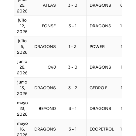
25,
ATLAS
3 - 0
DRAGONS
6:00 p
2026
julio
12,
FONSE
3 - 1
DRAGONS
11:00 a
2026
julio
5,
DRAGONS
1 - 3
POWER
1:00 p
2026
junio
28,
CVJ
3 - 0
DRAGONS
1:00 p
2026
junio
13,
DRAGONS
3 - 2
CEDRO F
1:00 p
2026
mayo
23,
BEYOND
3 - 1
DRAGONS
1:00 p
2026
mayo
16,
DRAGONS
3 - 1
ECOPETROL
11:00 a
2026