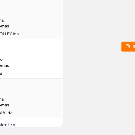
na
Tomás
OLLEY Ida
S
na
Tomás
a
na
Tomás
IA Ida
uiente