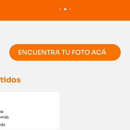
ENCUENTRA TU FOTO ACÁ
tidos
na
Tomás
Ida