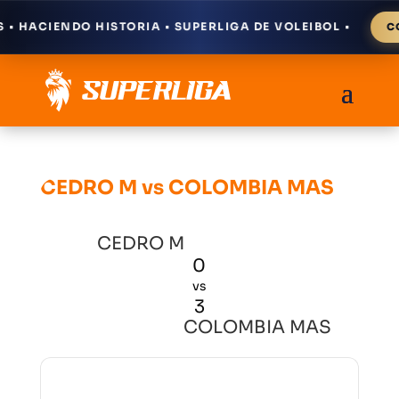
 HACIENDO HISTORIA • SUPERLIGA DE VOLEIBOL •
CÓM
CEDRO M vs COLOMBIA MAS
CEDRO M
0
vs
3
COLOMBIA MAS
Resultados