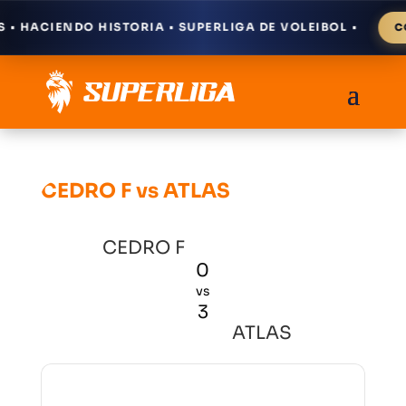
 HACIENDO HISTORIA • SUPERLIGA DE VOLEIBOL •
CÓM
CEDRO F vs ATLAS
CEDRO F
0
vs
3
ATLAS
Resultados