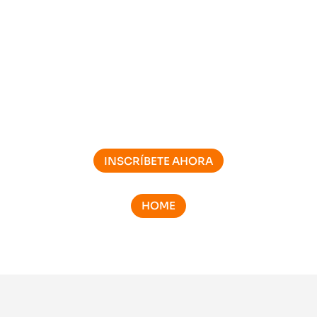
FALTAN SÓLO:
:
:
:
Hora(s)
Minuto(s)
INSCRÍBETE AHORA
HOME