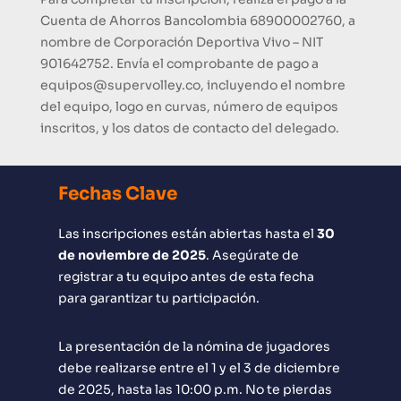
Cuenta de Ahorros Bancolombia 68900002760, a
nombre de Corporación Deportiva Vivo – NIT
901642752. Envía el comprobante de pago a
equipos@supervolley.co, incluyendo el nombre
del equipo, logo en curvas, número de equipos
inscritos, y los datos de contacto del delegado.
Fechas Clave
Las inscripciones están abiertas hasta el
30
de noviembre de 2025
. Asegúrate de
registrar a tu equipo antes de esta fecha
para garantizar tu participación.
La presentación de la nómina de jugadores
debe realizarse entre el 1 y el 3 de diciembre
de 2025, hasta las 10:00 p.m. No te pierdas