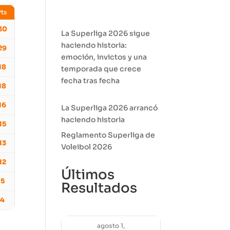
Pts
30
La Superliga 2026 sigue
haciendo historia:
29
emoción, invictos y una
18
temporada que crece
fecha tras fecha
18
16
La Superliga 2026 arrancó
haciendo historia
15
Reglamento Superliga de
13
Voleibol 2026
12
Últimos
5
Resultados
4
agosto 1,