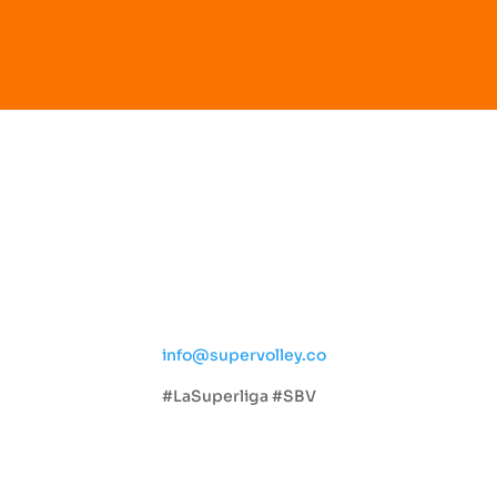
Social
ta
info@supervolley.co
#LaSuperliga #SBV