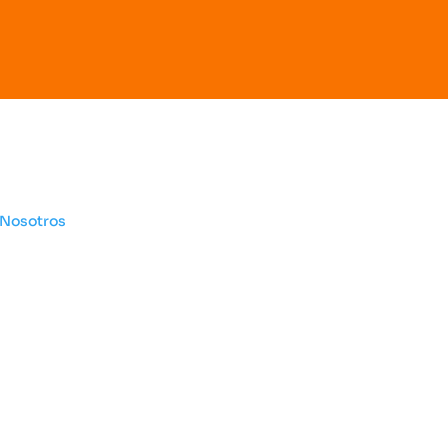
Otros sitios
Legal
 Nosotros
Habeas da
Liga de Voleibol de
Política
Bogotá