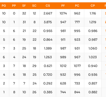
PG
PP
SF
SC
CS
PF
PC
CP
10
0
32
12
2.667
1074
962
1.116
10
1
31
8
3.875
947
777
1.219
5
6
21
22
0.955
981
995
0.986
5
6
19
22
0.864
911
923
0.987
7
3
25
18
1.389
987
931
1.060
6
4
24
19
1.263
989
967
1.023
3
7
18
29
0.621
1012
1077
0.940
4
6
18
25
0.720
932
996
0.936
2
7
7
24
0.292
628
733
0.857
1
8
10
26
0.385
744
844
0.882