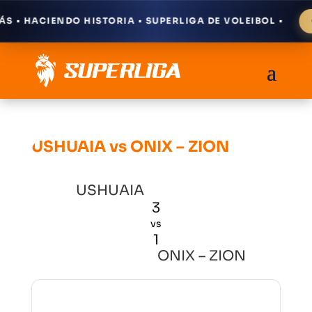
 • HACIENDO HISTORIA • SUPERLIGA DE VOLEIBOL •
C
USHUAIA vs ONIX – ZION
USHUAIA
3
vs
1
ONIX – ZION
Resultados