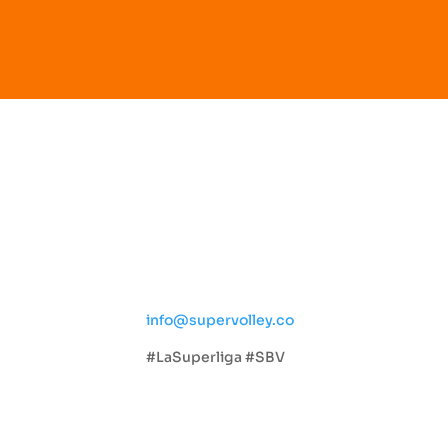
Social
ta
info@supervolley.co
#LaSuperliga #SBV