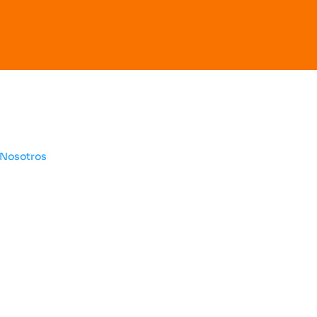
Otros sitios
Legal
 Nosotros
Habeas da
Liga de Voleibol de
Política
Bogotá