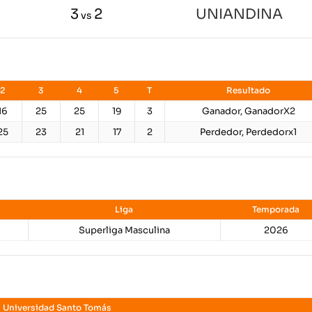
3
2
UNIANDINA
vs
2
3
4
5
T
Resultado
16
25
25
19
3
Ganador, GanadorX2
25
23
21
17
2
Perdedor, Perdedorx1
Liga
Temporada
Superliga Masculina
2026
Universidad Santo Tomás