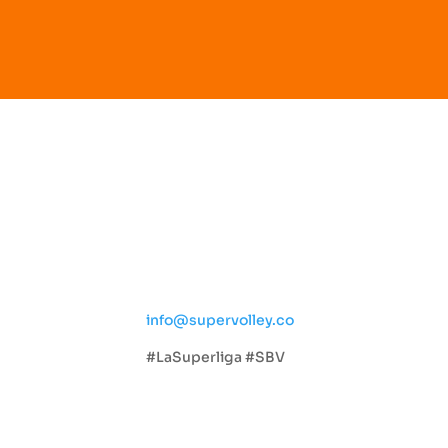
Social
ta
info@supervolley.co
#LaSuperliga #SBV