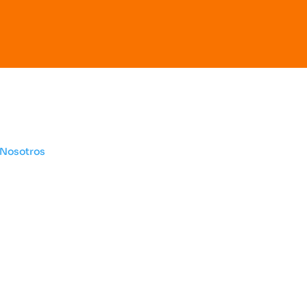
Otros sitios
Legal
 Nosotros
Habeas da
Liga de Voleibol de
Política
Bogotá