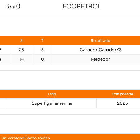
3
0
ECOPETROL
vs
3
T
Resultado
5
25
3
Ganador, GanadorX3
4
14
0
Perdedor
Liga
Temporada
Superliga Femenina
2026
Universidad Santo Tomás