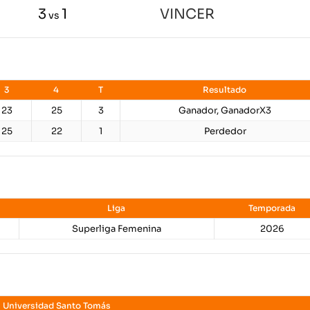
3
1
VINCER
vs
3
4
T
Resultado
23
25
3
Ganador, GanadorX3
25
22
1
Perdedor
Liga
Temporada
Superliga Femenina
2026
Universidad Santo Tomás