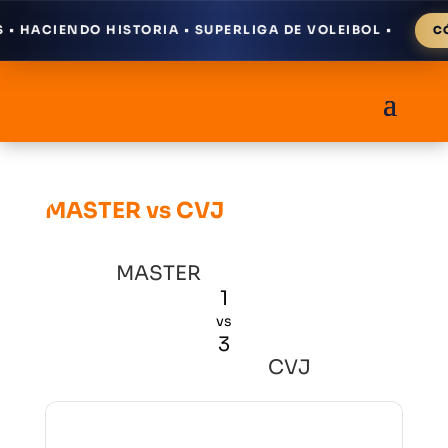
 HACIENDO HISTORIA • SUPERLIGA DE VOLEIBOL •
CÓM
MASTER vs CVJ
MASTER
1
vs
3
CVJ
Resultados