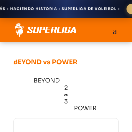
 • HACIENDO HISTORIA • SUPERLIGA DE VOLEIBOL •
C
BEYOND vs POWER
BEYOND
2
vs
3
POWER
Resultados