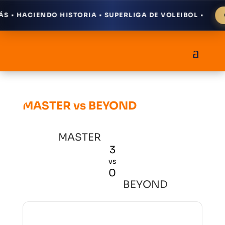
 • HACIENDO HISTORIA • SUPERLIGA DE VOLEIBOL •
C
MASTER vs BEYOND
MASTER
3
vs
0
BEYOND
Resultados