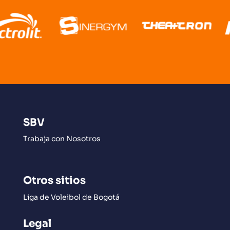
SBV
Trabaja con Nosotros
Otros sitios
Liga de Voleibol de Bogotá
Legal