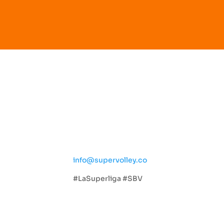
Social
ta
info@supervolley.co
#LaSuperliga #SBV