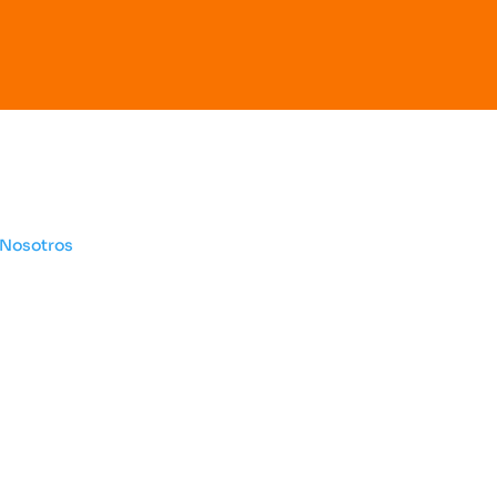
Otros sitios
Legal
 Nosotros
Habeas da
Liga de Voleibol de
Política
Bogotá