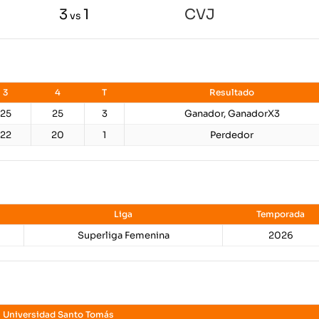
3
1
CVJ
vs
3
4
T
Resultado
25
25
3
Ganador, GanadorX3
22
20
1
Perdedor
Liga
Temporada
Superliga Femenina
2026
Universidad Santo Tomás