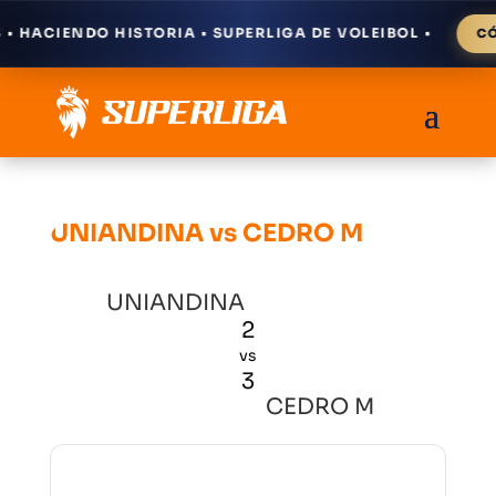
 HACIENDO HISTORIA • SUPERLIGA DE VOLEIBOL •
CÓM
UNIANDINA vs CEDRO M
UNIANDINA
2
vs
3
CEDRO M
Resultados