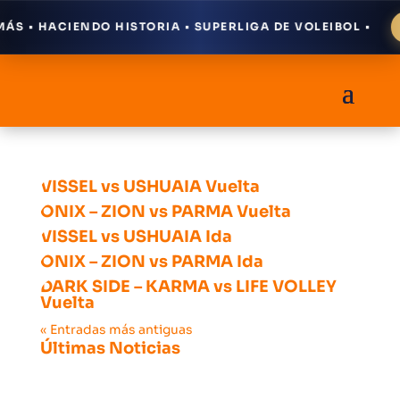
S • HACIENDO HISTORIA • SUPERLIGA DE VOLEIBOL •
VISSEL vs USHUAIA Vuelta
ONIX – ZION vs PARMA Vuelta
VISSEL vs USHUAIA Ida
ONIX – ZION vs PARMA Ida
DARK SIDE – KARMA vs LIFE VOLLEY
Vuelta
« Entradas más antiguas
Últimas Noticias