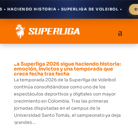
 HACIENDO HISTORIA • SUPERLIGA DE VOLEIBOL •
CÓM
La Superliga 2026 sigue haciendo historia:
emoción, invictos y una temporada que
crece fecha tras fecha
La temporada 2026 de la Superliga de Voleibol
continúa consolidándose como uno de los
espectáculos deportivos y digitales con mayor
crecimiento en Colombia. Tras las primeras
jornadas disputadas en el campus de la
Universidad Santo Tomás, el campeonato ya deja
grandes...